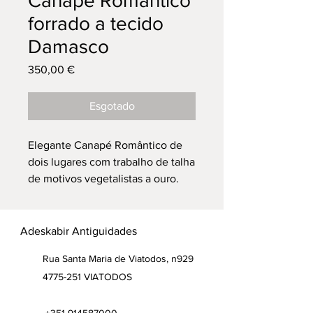
Canapé Romântico
forrado a tecido
Damasco
Preço
350,00 €
Esgotado
Elegante Canapé Romântico de
dois lugares com trabalho de talha
de motivos vegetalistas a ouro.
Forrado a tecido damasco com
acabamento de sirgaria.
Muito bom Estado (Totalmente
Adeskabir Antiguidades
Restaurado)
Rua Santa Maria de Viatodos, n929
4775-251 VIATODOS
- 129 cm comprimento
- 86 cm alto
- 52 cm profundidade