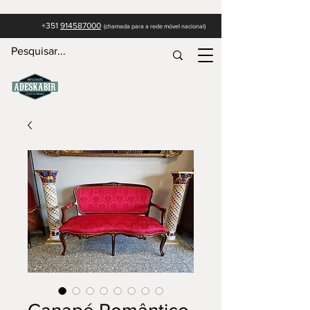
+351
914587000
(c
hamada para a rede móvel nacional)