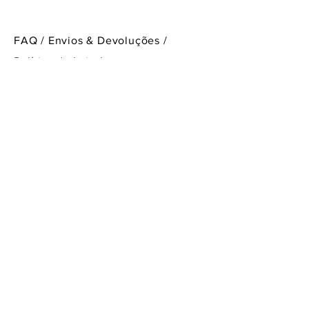
FAQ /
Envios & Devoluções /
Política da Loja
/
Métodos de Pagamento
Fique a par das nossas novidades
Subscrever