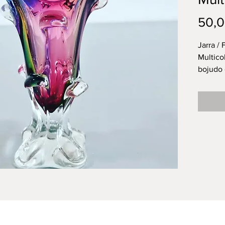
50,0
Jarra /
Multico
bojudo
recorta
e recor
Muito 
- 23 cm
- 1.5 Kg