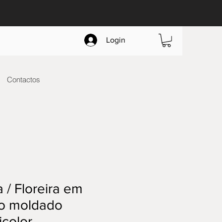
Login
Contactos
a / Floreira em
ro moldado
icolor