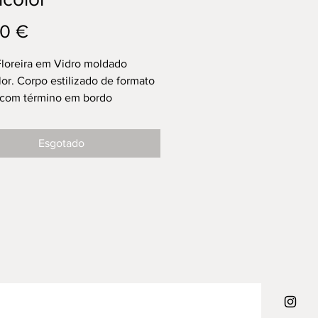
Preço
0 €
 Floreira em Vidro moldado
lor. Corpo estilizado de formato
 com término em bordo
do, assente sobre base repuxada
tada.
Esgotado
bom estado.
 alto