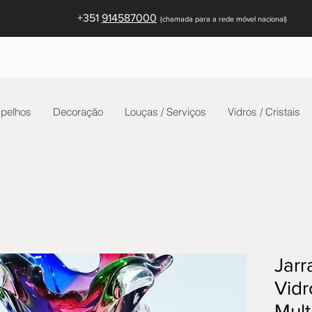
+351
914587000
(c
hamada para a rede móvel nacional)
pelhos
Decoração
Louças / Serviços
Vidros / Cristais
Jarr
Vid
Mult