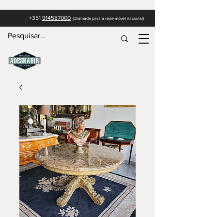
+351
914587000
(c
hamada para a rede móvel nacional)